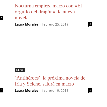
Nocturna empieza marzo con «El
orgullo del dragón», la nueva
novela...
0
Laura Morales
-
febrero 25, 2019
0
Libros
‘Antihéroes’, la próxima novela de
Iria y Selene, saldrá en marzo
Laura Morales
-
febrero 19, 2018
0
0