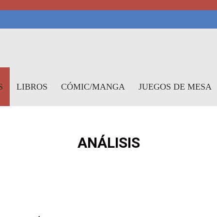
symundo
S
LIBROS
CÓMIC/MANGA
JUEGOS DE MESA
ANÁLISIS
OTICIAS
ANÁLISIS
AVANCES
REPORTAJES