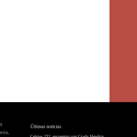
el
Últimas noticias
bros,
Celsius 232: encuentro con Grady Hendrix