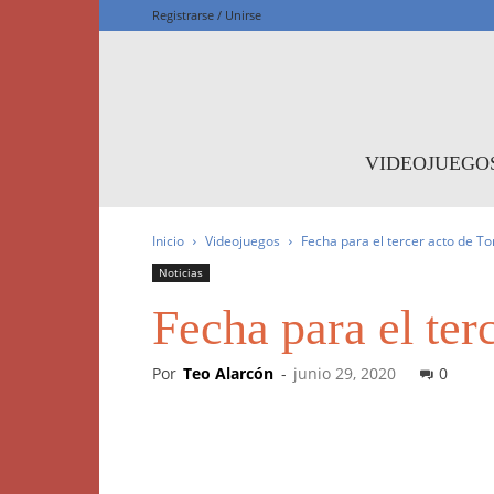
Registrarse / Unirse
F
VIDEOJUEGO
Inicio
Videojuegos
Fecha para el tercer acto de Torc
Noticias
Fecha para el terc
Por
Teo Alarcón
-
junio 29, 2020
0