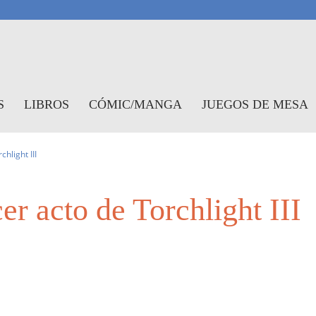
antasymundo
S
LIBROS
CÓMIC/MANGA
JUEGOS DE MESA
hlight III
er acto de Torchlight III