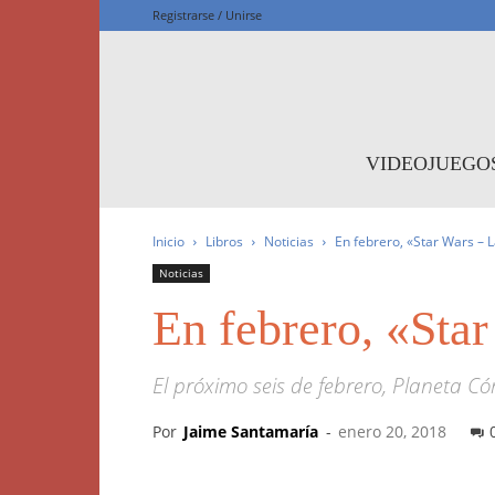
Registrarse / Unirse
F
VIDEOJUEGO
Inicio
Libros
Noticias
En febrero, «Star Wars – 
Noticias
En febrero, «Sta
El próximo seis de febrero, Planeta C
Por
Jaime Santamaría
-
enero 20, 2018