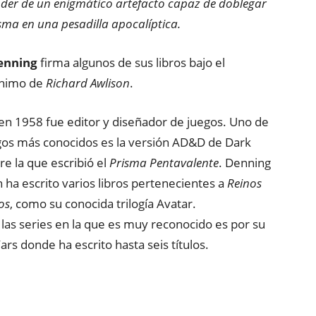
poder de un enigmático artefacto capaz de doblegar
isma en una pesadilla apocalíptica.
enning
firma algunos de sus libros bajo el
nimo de
Richard Awlison
.
en 1958 fue editor y diseñador de juegos. Uno de
gos más conocidos es la versión AD&D de Dark
re la que escribió el
Prisma Pentavalente
. Denning
 ha escrito varios libros pertenecientes a
Reinos
os
, como su conocida trilogía Avatar.
 las series en la que es muy reconocido es por su
rs donde ha escrito hasta seis títulos.