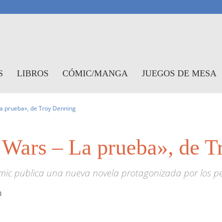
antasymundo
S
LIBROS
CÓMIC/MANGA
JUEGOS DE MESA
La prueba», de Troy Denning
r Wars – La prueba», de 
ómic publica una nueva novela protagonizada por los pe
0