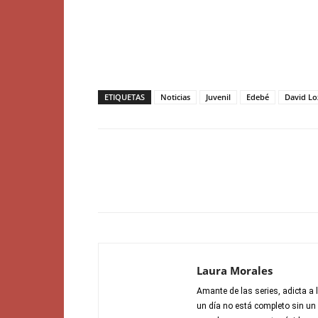
ETIQUETAS
Noticias
Juvenil
Edebé
David L
Laura Morales
Amante de las series, adicta a l
un día no está completo sin un