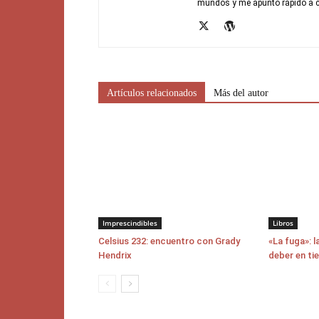
mundos y me apunto rápido a c
Artículos relacionados
Más del autor
Imprescindibles
Libros
Celsius 232: encuentro con Grady
«La fuga»: l
Hendrix
deber en ti