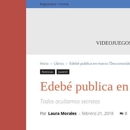
Registrarse / Unirse
F
VIDEOJUEGO
Inicio
Libros
Edebé publica en marzo ‘Desconocido
Noticias
Juvenil
Edebé publica e
Todos ocultamos secretos
Por
Laura Morales
-
febrero 21, 2018
0