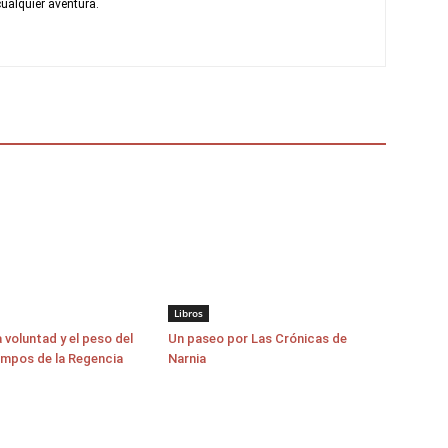
ualquier aventura.
Libros
a voluntad y el peso del
Un paseo por Las Crónicas de
empos de la Regencia
Narnia