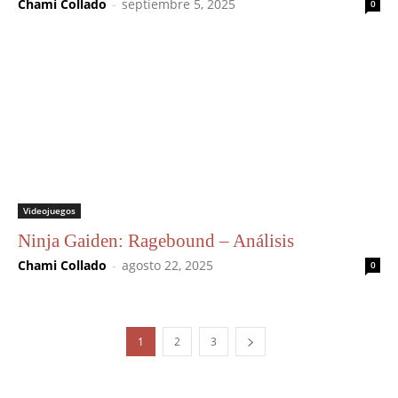
Chami Collado
-
septiembre 5, 2025
0
Videojuegos
Ninja Gaiden: Ragebound – Análisis
Chami Collado
-
agosto 22, 2025
0
1
2
3