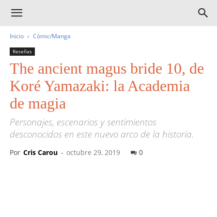
Inicio
Cómic/Manga
Reseñas
The ancient magus bride 10, de
Koré Yamazaki: la Academia
de magia
Personajes, escenarios y sentimientos
desconocidos en este nuevo arco de la historia.
Por
Cris Carou
-
octubre 29, 2019
0