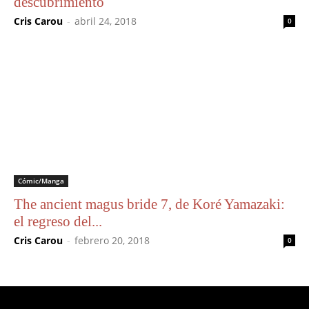
descubrimiento
Cris Carou
-
abril 24, 2018
0
Cómic/Manga
The ancient magus bride 7, de Koré Yamazaki:
el regreso del...
Cris Carou
-
febrero 20, 2018
0