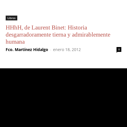
Libros
HHhH, de Laurent Binet: Historia
desgarradoramente tierna y admirablemente
humana
Fco. Martínez Hidalgo
-
enero 18, 2012
0