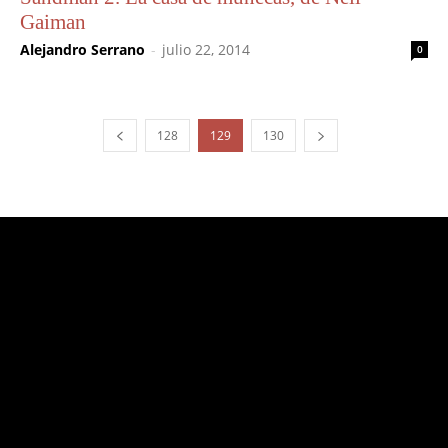
Gaiman
Alejandro Serrano
-
julio 22, 2014
0
128
129
130