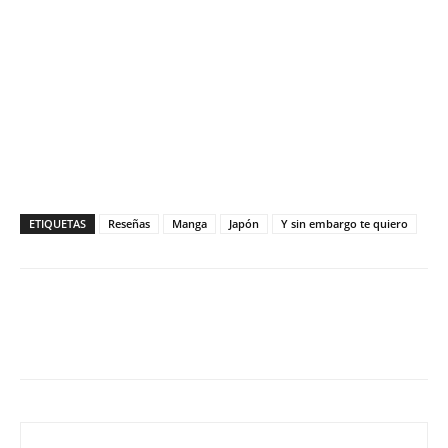
ETIQUETAS
Reseñas
Manga
Japón
Y sin embargo te quiero