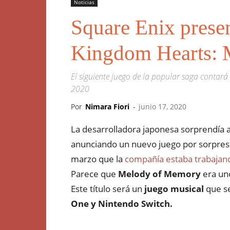
Noticias
Square Enix presen
Kingdom Hearts: 
El siguiente juego de la popular saga contará
2020
Por
Nimara Fiori
-
junio 17, 2020
La desarrolladora japonesa sorprendía a
anunciando un nuevo juego por sorpre
marzo que la
compañía estaba trabajan
Parece que
Melody of Memory
era uno
Este título será un
juego musical
que se
One y Nintendo Switch.