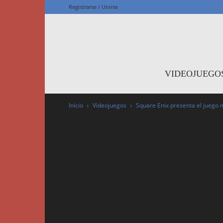
Registrarse / Unirse
F
VIDEOJUEGO
Inicio
Videojuegos
Square Enix presenta el juego