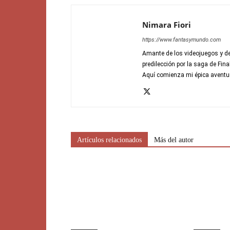
Nimara Fiori
https://www.fantasymundo.com
Amante de los videojuegos y de
predilección por la saga de Fin
Aquí comienza mi épica aventu
Artículos relacionados
Más del autor