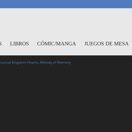
antasymundo
S
LIBROS
CÓMIC/MANGA
JUEGOS DE MESA
 musical Kingdom Hearts: Melody of Memory