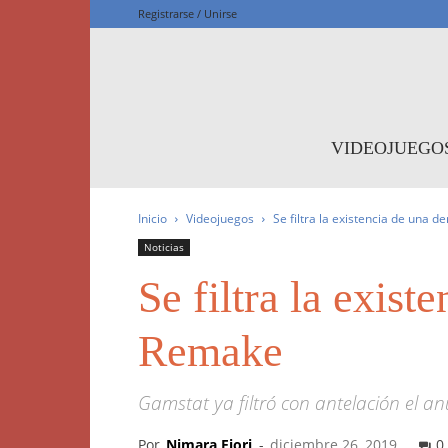
Registrarse / Unirse
F
VIDEOJUEGO
Inicio
Videojuegos
Se filtra la existencia de una 
Noticias
Se filtra la exis
Remake
Gamstat ya filtró con antelación el a
Por
Nimara Fiori
-
diciembre 26, 2019
0