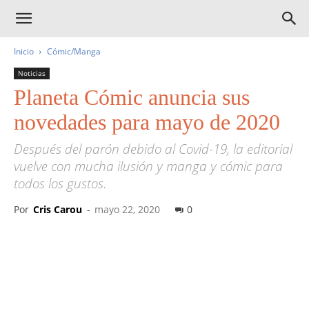
Inicio
Cómic/Manga
Noticias
Planeta Cómic anuncia sus
novedades para mayo de 2020
Después del parón debido al Covid-19, la editorial
vuelve con mucha ilusión y manga y cómic para
todos los gustos.
Por
Cris Carou
-
mayo 22, 2020
0