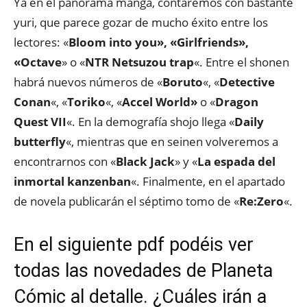
Ya en el panorama manga, contaremos con bastante
yuri, que parece gozar de mucho éxito entre los
lectores: «
Bloom into you», «Girlfriends»,
«Octave
» o «
NTR Netsuzou trap
«. Entre el shonen
habrá nuevos números de «
Boruto
«, «
Detective
Conan
«, «
Toriko
«, «
Accel World»
o «
Dragon
Quest VII
«. En la demografía shojo llega «
Daily
butterfly
«, mientras que en seinen volveremos a
encontrarnos con «
Black Jack
» y «
La espada del
inmortal kanzenban
«. Finalmente, en el apartado
de novela publicarán el séptimo tomo de «
Re:Zero
«.
En el siguiente pdf podéis ver
todas las novedades de Planeta
Cómic al detalle. ¿Cuáles irán a