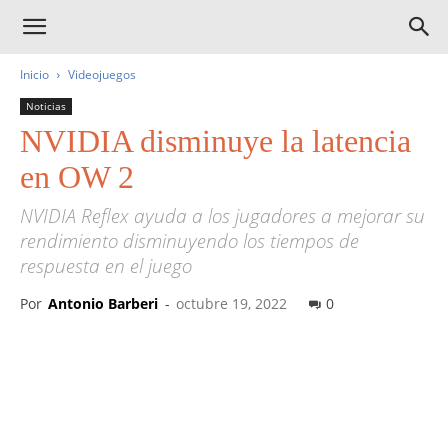
Inicio
Videojuegos
Noticias
NVIDIA disminuye la latencia
en OW 2
NVIDIA Reflex ayuda a los jugadores a mejorar su
rendimiento disminuyendo los tiempos de
respuesta en el juego
Por
Antonio Barberi
-
octubre 19, 2022
0