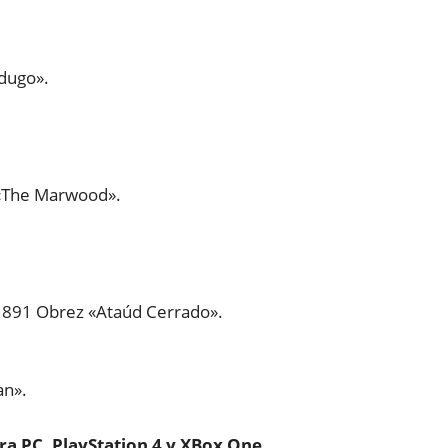
dugo».
8 «The Marwood».
1891 Obrez «Ataúd Cerrado».
an».
ra PC, PlayStation 4 y XBox One
.