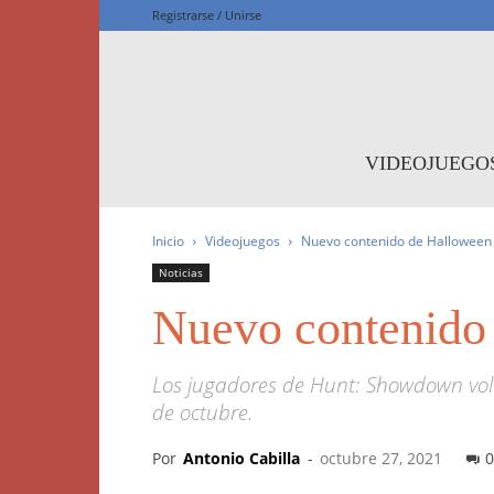
Registrarse / Unirse
F
VIDEOJUEGO
Inicio
Videojuegos
Nuevo contenido de Halloween
Noticias
Nuevo contenido
Los jugadores de Hunt: Showdown volv
de octubre.
Por
Antonio Cabilla
-
octubre 27, 2021
0