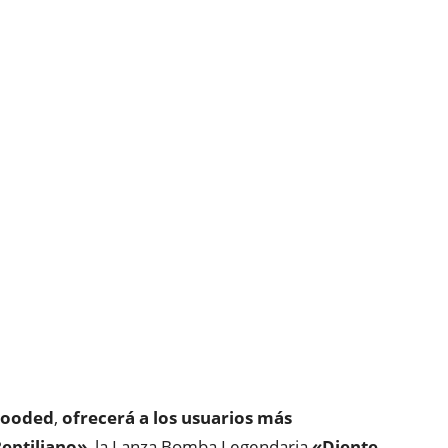
looded
,
ofrecerá a los usuarios más
Reptiliano»
, la Lanza Bomba Legendaria
«Diente