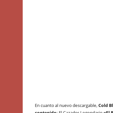
En cuanto al nuevo descargable,
Cold B
contenido
: El Cazador Legendario
«El 