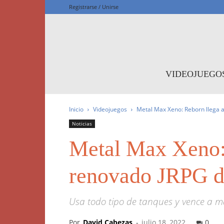
Registrarse / Unirse
F
VIDEOJUEGO
Inicio
Videojuegos
Metal Max Xeno: Reborn llega a
Noticias
Metal Max Xeno: 
renovado JRPG d
Usa todo tipo de tanques y vence a m
Por
David Cabezas
-
julio 18, 2022
0