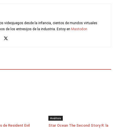
s videojuegos desde la infancia, cientos de mundos virtuales
s de los entresijos de la industria. Estoy en
Mastodon
Análisis
s de Resident Evil
Star Ocean The Second Story R: la