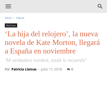
Inicio
Libros
Noticias
‘La hija del relojero’, la nueva
novela de Kate Morton, llegará
a España en noviembre
"Mi verdadero nombre, nadie lo recuerda"
Por
Patricia Llamas
-
julio 17, 2018
0