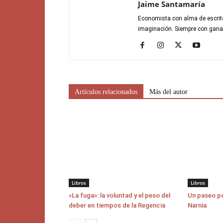
Jaime Santamaría
Economista con alma de escrito
imaginación. Siempre con gana
Artículos relacionados
Más del autor
Libros
Libros
«La fuga»: la voluntad y el peso del
Un paseo po
deber en tiempos de la Regencia
Narnia