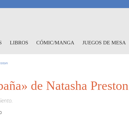
antasymundo
S
LIBROS
CÓMIC/MANGA
JUEGOS DE MESA
eston
baña» de Natasha Preston
iento.
0