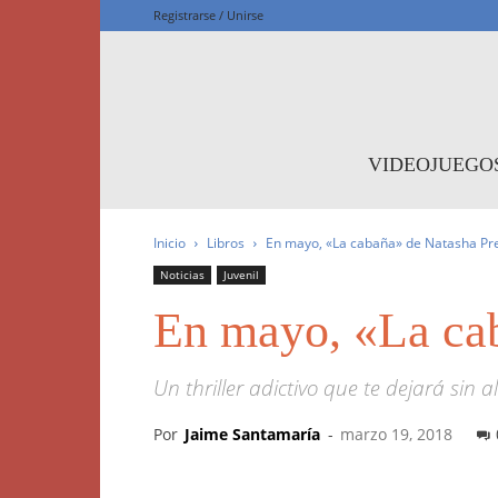
Registrarse / Unirse
F
VIDEOJUEGO
Inicio
Libros
En mayo, «La cabaña» de Natasha Pr
Noticias
Juvenil
En mayo, «La ca
Un thriller adictivo que te dejará sin al
Por
Jaime Santamaría
-
marzo 19, 2018