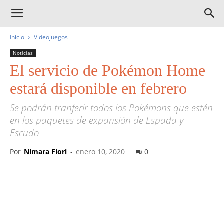
Inicio
Videojuegos
Noticias
El servicio de Pokémon Home
estará disponible en febrero
Se podrán tranferir todos los Pokémons que estén
en los paquetes de expansión de Espada y
Escudo
Por
Nimara Fiori
-
enero 10, 2020
0