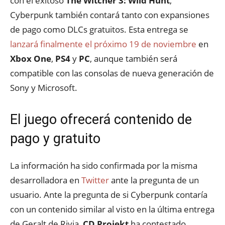
con el exitoso
The Witcher 3: Wild Hunt
,
Cyberpunk también contará tanto con expansiones
de pago como DLCs gratuitos. Esta entrega se
lanzará finalmente el próximo 19 de noviembre
en
Xbox One
,
PS4
y
PC
, aunque también será
compatible con las consolas de nueva generación de
Sony y Microsoft.
El juego ofrecerá contenido de
pago y gratuito
La información ha sido confirmada por la misma
desarrolladora en
Twitter
ante la pregunta de un
usuario. Ante la pregunta de si Cyberpunk contaría
con un contenido similar al visto en la última entrega
de Geralt de Rivia,
CD Projekt
ha contestado