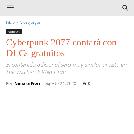
Inicio
Videojuegos
Noticias
Cyberpunk 2077 contará con
DLCs gratuitos
El contenido adicional será muy similar al visto en
The Witcher 3: Wild Hunt
Por
Nimara Fiori
-
agosto 24, 2020
0