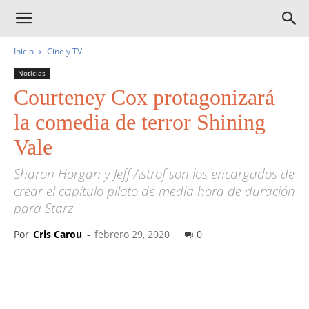
Inicio
Cine y TV
Noticias
Courteney Cox protagonizará
la comedia de terror Shining
Vale
Sharon Horgan y Jeff Astrof son los encargados de
crear el capítulo piloto de media hora de duración
para Starz.
Por
Cris Carou
-
febrero 29, 2020
0