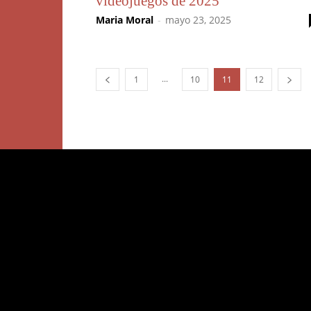
videojuegos de 2025
Maria Moral
-
mayo 23, 2025
...
1
10
11
12