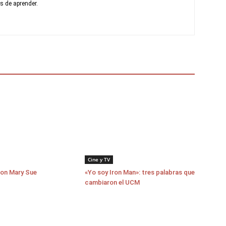
s de aprender.
Cine y TV
con Mary Sue
«Yo soy Iron Man»: tres palabras que
cambiaron el UCM