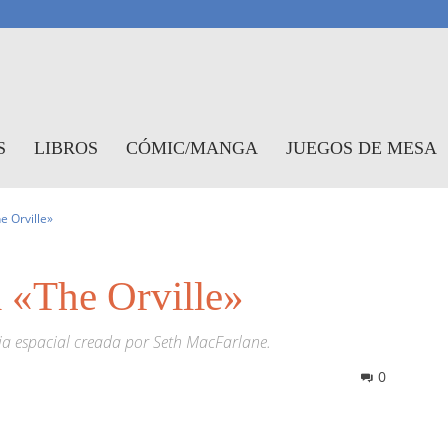
antasymundo
S
LIBROS
CÓMIC/MANGA
JUEGOS DE MESA
e Orville»
a «The Orville»
ia espacial creada por Seth MacFarlane.
0