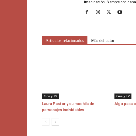
imaginación. Siempre con gana
Artículos relacionados
Más del autor
Cine y TV
Cine y TV
Laura Pastor y su mochila de
Algo pasa 
personajes inolvidables