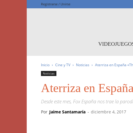
Registrarse / Unirse
F
VIDEOJUEGO
Inicio
Cine y TV
Noticias
Aterriza en España «Th
Noticias
Aterriza en Españ
Desde este mes, Fox España nos trae la parod
Por
Jaime Santamaría
-
diciembre 4, 2017