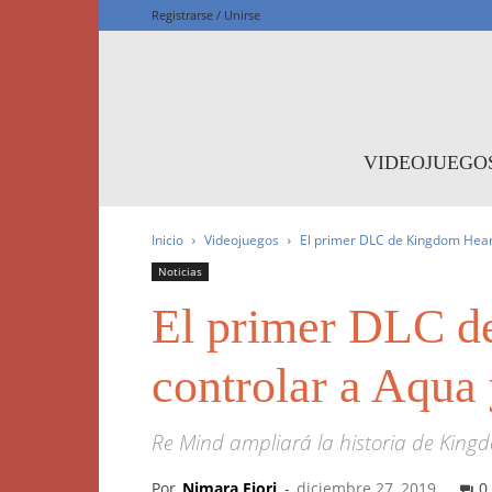
Registrarse / Unirse
F
VIDEOJUEGO
Inicio
Videojuegos
El primer DLC de Kingdom Heart
Noticias
El primer DLC de
controlar a Aqua
Re Mind ampliará la historia de King
Por
Nimara Fiori
-
diciembre 27, 2019
0