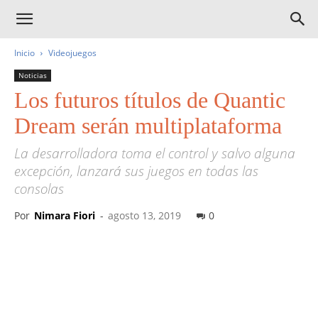
Inicio
Videojuegos
Noticias
Los futuros títulos de Quantic
Dream serán multiplataforma
La desarrolladora toma el control y salvo alguna
excepción, lanzará sus juegos en todas las
consolas
Por
Nimara Fiori
-
agosto 13, 2019
0