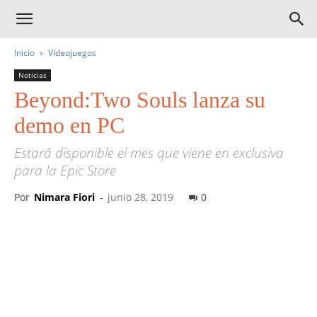
Inicio
Videojuegos
Noticias
Beyond:Two Souls lanza su
demo en PC
Estará disponible el mes que viene en exclusiva
para la Epic Store
Por
Nimara Fiori
-
junio 28, 2019
0