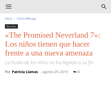
Inicio
Cómic/Manga
Reseñas
«The Promised Neverland 7»:
Los niños tienen que hacer
frente a una nueva amenaza
La huida de los niños no ha llegado a su fin
Por
Patricia Llamas
-
agosto 29, 2019
0