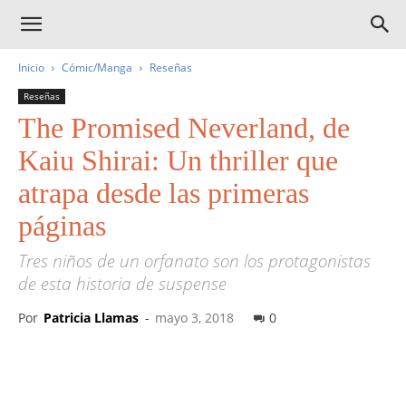
Inicio
Cómic/Manga
Reseñas
Reseñas
The Promised Neverland, de
Kaiu Shirai: Un thriller que
atrapa desde las primeras
páginas
Tres niños de un orfanato son los protagonistas
de esta historia de suspense
Por
Patricia Llamas
-
mayo 3, 2018
0