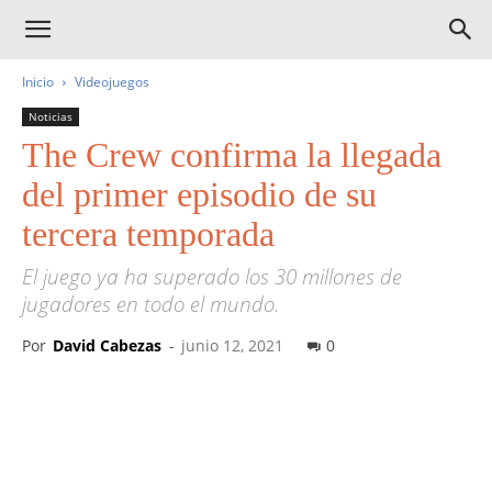
Inicio
Videojuegos
Noticias
The Crew confirma la llegada
del primer episodio de su
tercera temporada
El juego ya ha superado los 30 millones de
jugadores en todo el mundo.
Por
David Cabezas
-
junio 12, 2021
0