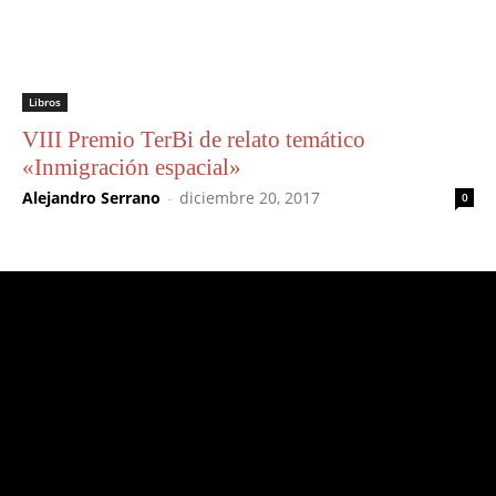
Libros
VIII Premio TerBi de relato temático
«Inmigración espacial»
Alejandro Serrano
-
diciembre 20, 2017
0