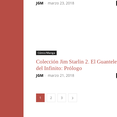
JGM
-
marzo 23, 2018
Cómic/Manga
Colección Jim Starlin 2. El Guantele
del Infinito: Prólogo
JGM
-
marzo 21, 2018
1
2
3