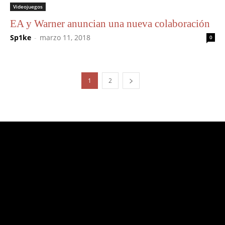
Videojuegos
EA y Warner anuncian una nueva colaboración
Sp1ke
-
marzo 11, 2018
0
1
2