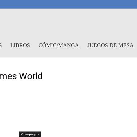
antasymundo
S
LIBROS
CÓMIC/MANGA
JUEGOS DE MESA
ames World
Videojuegos