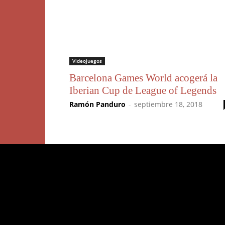
Videojuegos
Barcelona Games World acogerá la
Iberian Cup de League of Legends
Ramón Panduro
-
septiembre 18, 2018