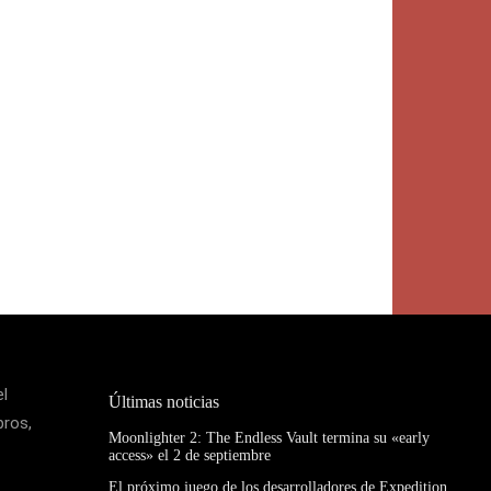
el
Últimas noticias
bros,
Moonlighter 2: The Endless Vault termina su «early
access» el 2 de septiembre
El próximo juego de los desarrolladores de Expedition