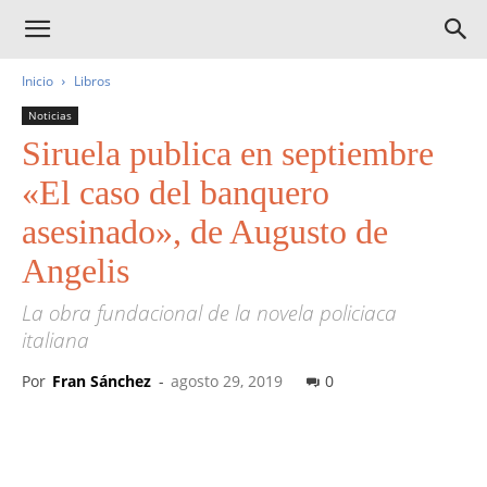
Inicio
Libros
Noticias
Siruela publica en septiembre
«El caso del banquero
asesinado», de Augusto de
Angelis
La obra fundacional de la novela policiaca
italiana
Por
Fran Sánchez
-
agosto 29, 2019
0