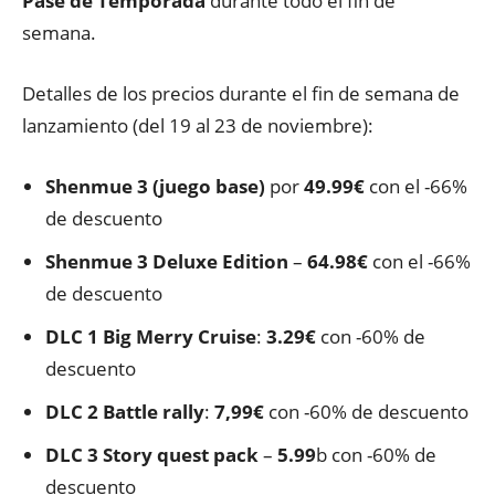
Pase de Temporada
durante todo el fin de
semana.
Detalles de los precios durante el fin de semana de
lanzamiento (del 19 al 23 de noviembre):
Shenmue
3 (juego base)
por
49.99€
con el -66%
de descuento
Shenmue 3
Deluxe Edition
–
64.98€
con el -66%
de descuento
DLC 1 Big Merry Cruise
:
3.29€
con -60% de
descuento
DLC 2 Battle rally
:
7,99
€
con -60% de descuento
DLC 3 Story quest pack
–
5.99
b con -60% de
descuento