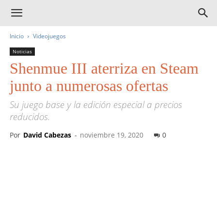
Inicio
Videojuegos
Noticias
Shenmue III aterriza en Steam
junto a numerosas ofertas
Su juego base y la edición especial a precios
reducidos.
Por
David Cabezas
-
noviembre 19, 2020
0