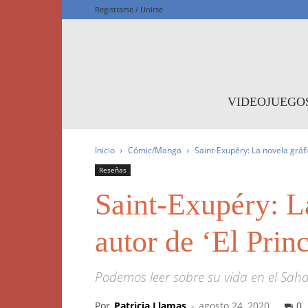
Registrarse / Unirse
F
VIDEOJUEGO
Inicio
Cómic/Manga
Saint-Exupéry: La novela gráfic
Reseñas
Saint-Exupéry: La
autor de ‘El Princ
Podemos leer sobre su vida en el Sah
Por
Patricia Llamas
-
agosto 24, 2020
0