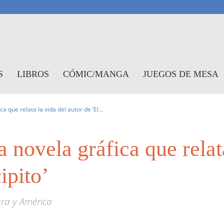
antasymundo
S
LIBROS
CÓMIC/MANGA
JUEGOS DE MESA
a que relata la vida del autor de ‘El...
 novela gráfica que relata
ipito’
ara y América