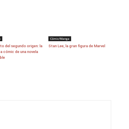
a
Cómic/Manga
o del segundo origen: la
Stan Lee, la gran figura de Marvel
a cómic de una novela
ble