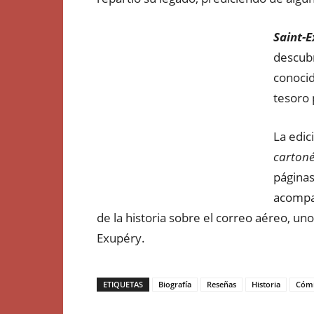
Saint-
descubr
conocid
tesoro 
La edic
carton
páginas
acompa
de la historia sobre el correo aéreo, uno
Exupéry.
ETIQUETAS
Biografía
Reseñas
Historia
Cóm