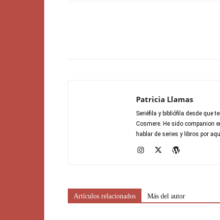
Patricia Llamas
Seriéfila y bibliófila desde qu
Cosmere. He sido companion en 
hablar de series y libros por aqu
Artículos relacionados
Más del autor