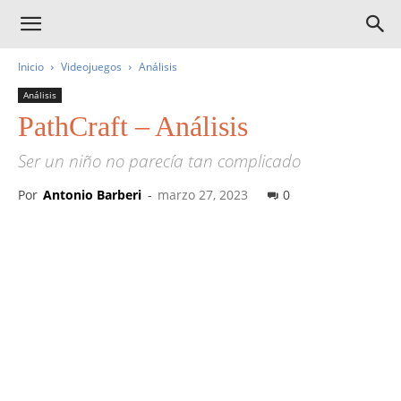
Inicio
Videojuegos
Análisis
Análisis
PathCraft – Análisis
Ser un niño no parecía tan complicado
Por
Antonio Barberi
-
marzo 27, 2023
0