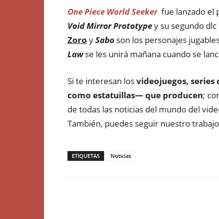
One Piece World Seeker
fue lanzado el 
Void Mirror Prototype
y su segundo dlc
Zoro
y
Sabo
son los personajes jugable
Law
se les unirá mañana cuando se lance
Si te interesan los
videojuegos, series 
como estatuillas— que producen
; co
de todas las noticias del mundo del vide
También, puedes seguir nuestro trabaj
ETIQUETAS
Noticias