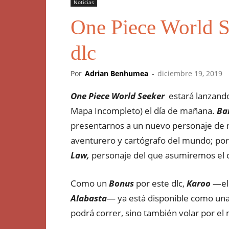
Noticias
One Piece World S
dlc
Por
Adrian Benhumea
-
diciembre 19, 2019
One Piece World Seeker
estará lanzando 
Mapa Incompleto) el día de mañana.
Ba
presentarnos a un nuevo personaje d
aventurero y cartógrafo del mundo; por e
Law,
personaje del que asumiremos el co
Como un
Bonus
por este dlc,
Karoo
—el 
Alabasta
— ya está disponible como un
podrá correr, sino también volar por el