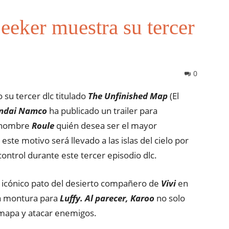
eeker muestra su tercer
0
su tercer dlc titulado
The Unfinished Map
(El
ndai Namco
ha publicado un trailer para
e nombre
Roule
quién desea ser el mayor
ste motivo será llevado a las islas del cielo por
ntrol durante este tercer episodio dlc.
icónico pato del desierto compañero de
Vivi
en
a montura para
Luffy. Al parecer, Karoo
no solo
 mapa y atacar enemigos.