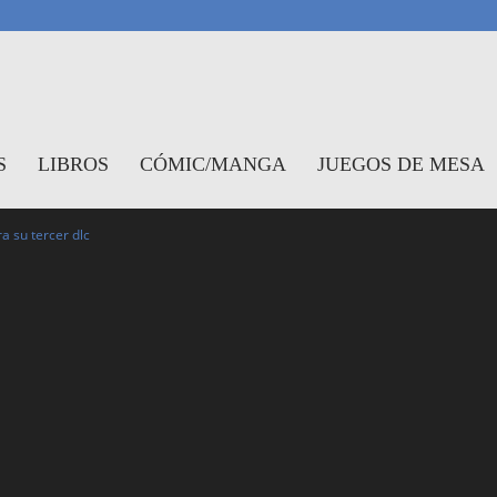
antasymundo
S
LIBROS
CÓMIC/MANGA
JUEGOS DE MESA
 su tercer dlc