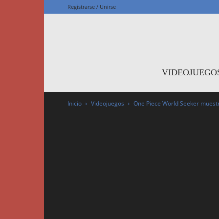
Registrarse / Unirse
F
VIDEOJUEGO
Inicio
Videojuegos
One Piece World Seeker muestra