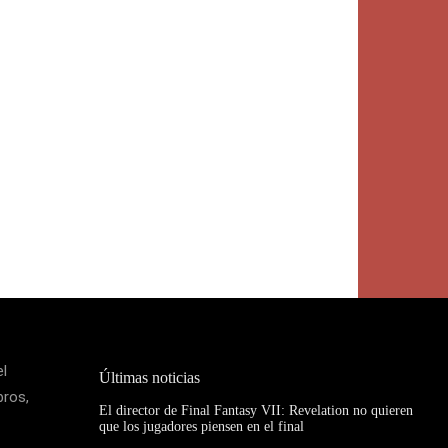
el
Últimas noticias
bros,
El director de Final Fantasy VII: Revelation no quieren
que los jugadores piensen en el final