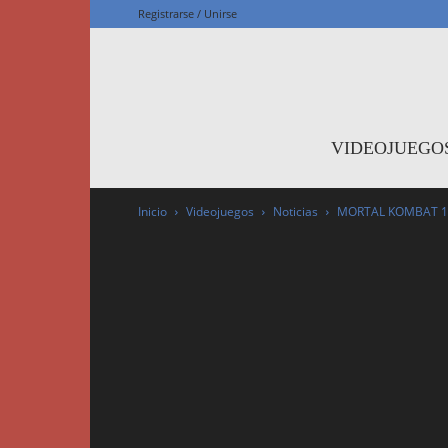
Registrarse / Unirse
F
VIDEOJUEGO
Inicio
Videojuegos
Noticias
MORTAL KOMBAT 11 t