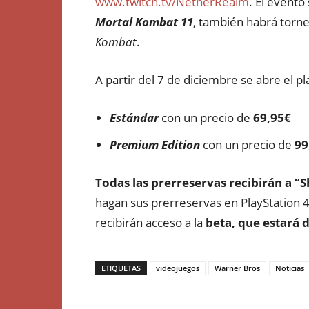
www.twitch.tv/NetherRealm
. El event
Mortal Kombat 11
, también habrá torne
Kombat
.
A partir del 7 de diciembre se abre el p
Estándar
con un precio de
69,95€
Premium Edition
con un precio de
99
Todas las prerreservas recibirán a “
hagan sus prerreservas en PlayStation 
recibirán acceso a la
beta, que estará 
ETIQUETAS
videojuegos
Warner Bros
Noticias