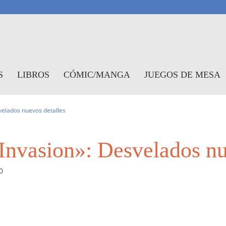
antasymundo
S
LIBROS
CÓMIC/MANGA
JUEGOS DE MESA
velados nuevos detalles
nvasion»: Desvelados nu
0