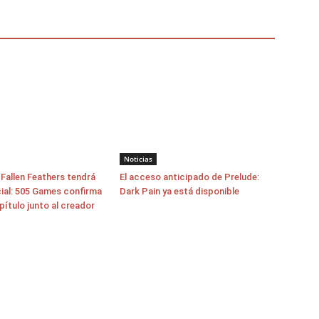
Noticias
allen Feathers tendrá
El acceso anticipado de Prelude:
cial: 505 Games confirma
Dark Pain ya está disponible
pítulo junto al creador