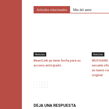
Artículos relacionados
Más del autor
Noticias
Noticias
BeastLink ya tiene fecha para su
WUCHANG: F
acceso anticipado
secuela ofi
un nuevo ca
original
DEJA UNA RESPUESTA