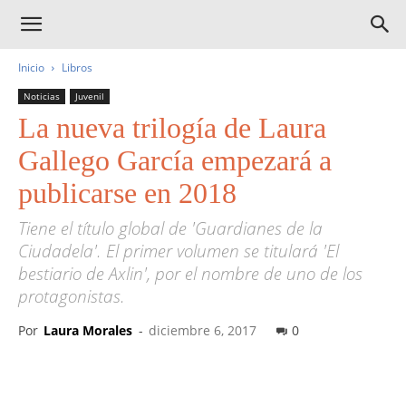
Inicio
Libros
Noticias
Juvenil
La nueva trilogía de Laura
Gallego García empezará a
publicarse en 2018
Tiene el título global de 'Guardianes de la
Ciudadela'. El primer volumen se titulará 'El
bestiario de Axlin', por el nombre de uno de los
protagonistas.
Por
Laura Morales
-
diciembre 6, 2017
0