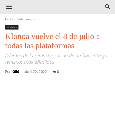
Inicio
Videojuegos
Noticias
Klonoa vuelve el 8 de julio a
todas las plataformas
Además de la remasterización de ambas entregas
tenemos más añadidos
Por
Gild
-
abril 22, 2022
0