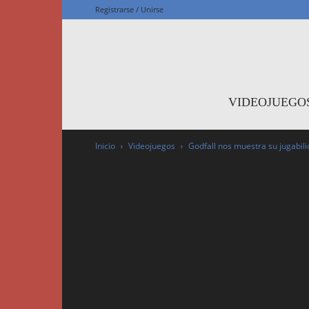
Registrarse / Unirse
F
VIDEOJUEGO
Inicio
Videojuegos
Godfall nos muestra su jugabil