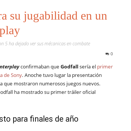
a su jugabilidad en un
eplay
ion 5 ha dejado ver sus mécanicas en combate
0
nterplay
confirmaban que
Godfall
sería el
primer
la de Sony
. Anoche tuvo lugar la presentación
la que mostraron numerosos juegos nuevos.
fall ha mostrado su primer tráiler oficial
sto para finales de año