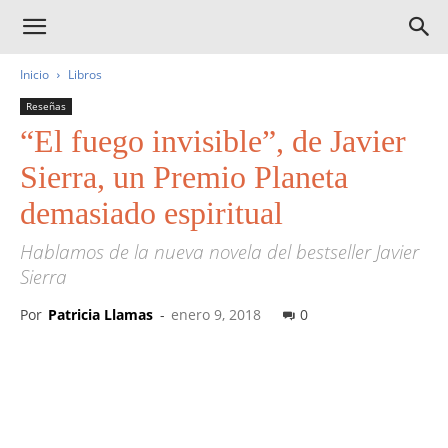
Inicio
Libros
Reseñas
“El fuego invisible”, de Javier
Sierra, un Premio Planeta
demasiado espiritual
Hablamos de la nueva novela del bestseller Javier
Sierra
Por
Patricia Llamas
-
enero 9, 2018
0