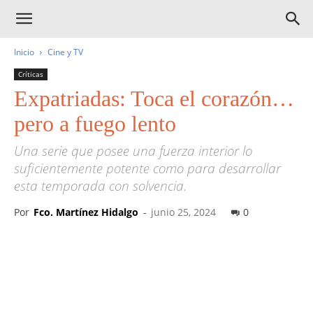
Inicio
Cine y TV
Críticas
Expatriadas: Toca el corazón…
pero a fuego lento
Una serie que posee una fuerza interior lo
suficientemente potente como para desarrollar
esta temporada con solvencia.
Por
Fco. Martínez Hidalgo
-
junio 25, 2024
0