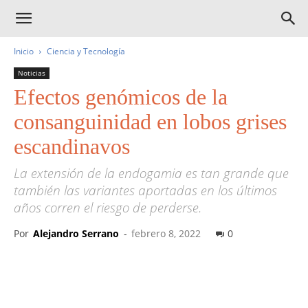
Inicio
Ciencia y Tecnología
Noticias
Efectos genómicos de la
consanguinidad en lobos grises
escandinavos
La extensión de la endogamia es tan grande que
también las variantes aportadas en los últimos
años corren el riesgo de perderse.
Por
Alejandro Serrano
-
febrero 8, 2022
0