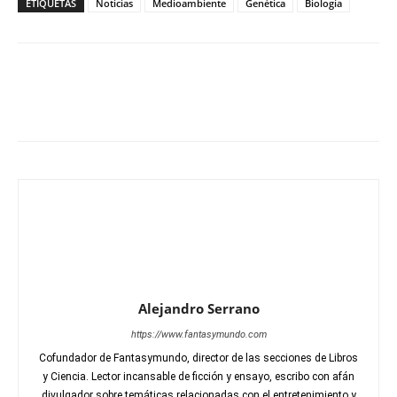
ETIQUETAS
Noticias
Medioambiente
Genética
Biología
Alejandro Serrano
https://www.fantasymundo.com
Cofundador de Fantasymundo, director de las secciones de Libros
y Ciencia. Lector incansable de ficción y ensayo, escribo con afán
divulgador sobre temáticas relacionadas con el entretenimiento y