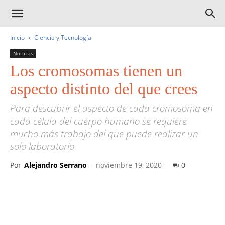
Inicio
Ciencia y Tecnología
Noticias
Los cromosomas tienen un
aspecto distinto del que crees
Para descubrir el aspecto de cada cromosoma en
cada célula del cuerpo humano se requiere
mucho más trabajo del que puede realizar un
solo laboratorio.
Por
Alejandro Serrano
-
noviembre 19, 2020
0