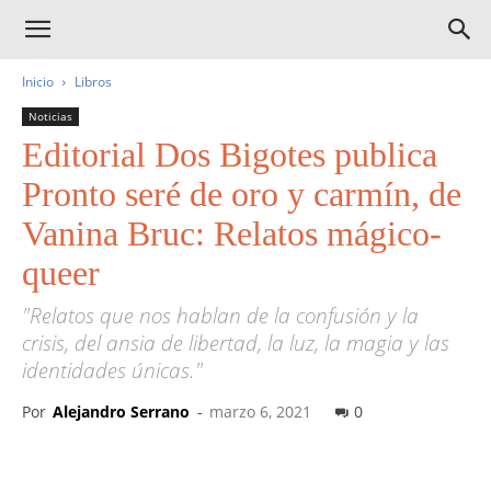
Inicio
Libros
Noticias
Editorial Dos Bigotes publica
Pronto seré de oro y carmín, de
Vanina Bruc: Relatos mágico-
queer
"Relatos que nos hablan de la confusión y la
crisis, del ansia de libertad, la luz, la magia y las
identidades únicas."
Por
Alejandro Serrano
-
marzo 6, 2021
0