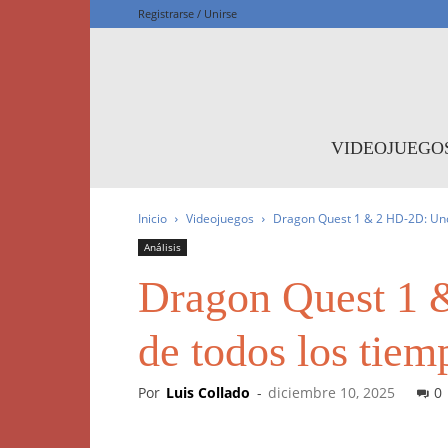
Registrarse / Unirse
F
VIDEOJUEGO
Inicio
Videojuegos
Dragon Quest 1 & 2 HD-2D: Uno
Análisis
Dragon Quest 1 
de todos los tiem
Por
Luis Collado
-
diciembre 10, 2025
0